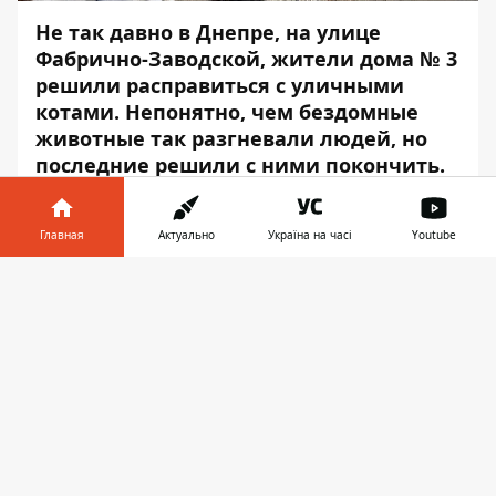
Не так давно в Днепре, на улице
Фабрично-Заводской, жители дома № 3
решили расправиться с уличными
котами. Непонятно, чем бездомные
животные так разгневали людей, но
последние
решили с ними покончить
.
Первым шагом на пути к решению
проблемы стала установка сеток на все
Главная
Актуально
Україна на часі
Youtube
входы в подвал. Об этом
Информатору
Информатор в
сообщила одна из жительниц дома,
Скачать
телефоне
👉
которая возмущена происходящим.
«Некоторые жители решили котов
просто-напросто уничтожить. Первое, что
они сделали — поставили сетки на все
подвальные входы, лишив животных
жилья. И не исключено, что некоторые из
них оказались там запертыми. Второе — в