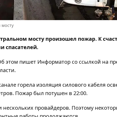
 мосту
ентральном мосту произошел пожар. К счас
ли спасателей.
 Об этом пишет Информатор
со ссылкой на пр
ласти.
канале горела изоляция силового кабеля ос
ров. Пожар был потушен в 22:00.
ли нескольких провайдеров. Поэтому некото
монтные работы продолжаются.