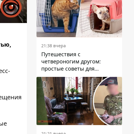
тью,
21:38 вчера
Путешествия с
четвероногим другом:
простые советы для
есс-
поездок с животными
вещения
рые
21:21 вчера