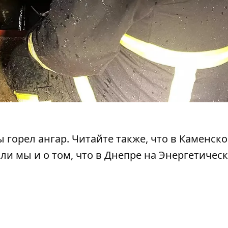
 горел ангар
. Читайте также, что
в Каменск
али мы и о том, что
в Днепре
на Энергетичес