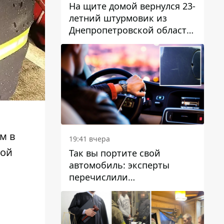
На щите домой вернулся 23-
летний штурмовик из
Днепропетровской области
Богдан Бескровный
ом
в
19:41 вчера
кой
Так вы портите свой
автомобиль: эксперты
перечислили
распространенные
привычки водителей,
которые на самом деле