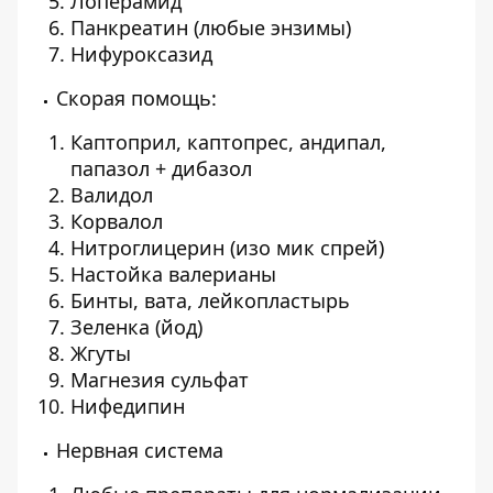
Лоперамид
Панкреатин (любые энзимы)
Нифуроксазид
Скорая помощь:
Каптоприл, каптопрес, андипал,
папазол + дибазол
Валидол
Корвалол
Нитроглицерин (изо мик спрей)
Настойка валерианы
Бинты, вата, лейкопластырь
Зеленка (йод)
Жгуты
Магнезия сульфат
Нифедипин
Нервная система