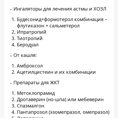
Ингаляторы для лечения астмы и ХОЗЛ
Будесонид+формотерол комбинация –
флутиказон + сальметерол
Ипратропий
Тиотропий
Беродуал
От кашля:
Амброксол
Ацетилцистеин и их комбинации
Препараты для ЖКТ
Метоклопрамид
Дротаверин (но-шпа) или мебеверин
Спазмалгон
Пантапрозол (эзомепразол, омепразол)