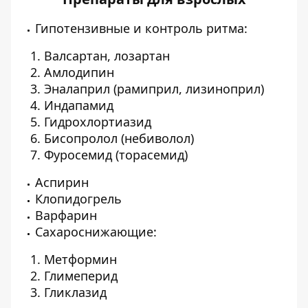
Гипотензивные и контроль ритма:
Валсартан, лозартан
Амлодипин
Эналаприл (рамиприл, лизиноприл)
Индапамид
Гидрохлортиазид
Бисопролол (небиволол)
Фуросемид (торасемид)
Аспирин
Клопидогрель
Варфарин
Сахароснижающие:
Метформин
Глимеперид
Гликлазид