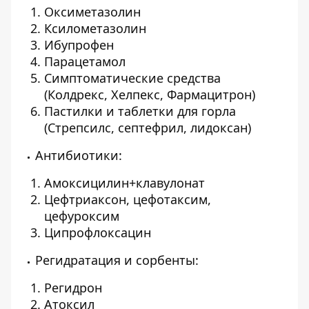
Оксиметазолин
Ксилометазолин
Ибупрофен
Парацетамол
Симптоматические средства
(Колдрекс, Хелпекс, Фармацитрон)
Пастилки и таблетки для горла
(Стрепсилс, септефрил, лидоксан)
Антибиотики:
Амоксицилин+клавулонат
Цефтриаксон, цефотаксим,
цефуроксим
Ципрофлоксацин
Регидратация и сорбенты:
Регидрон
Атоксил