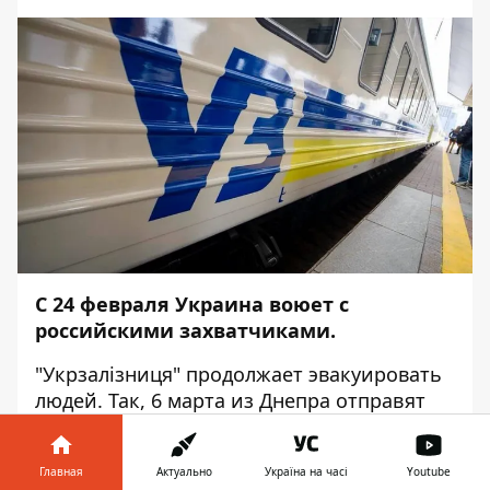
С 24 февраля Украина воюет с
российскими захватчиками.
"Укрзалізниця" продолжает эвакуировать
людей. Так, 6 марта из Днепра отправят
состав №902/903 в польский город Хелм.
Об этом сообщает
Информатор
со
Главная
Актуально
Україна на часі
Youtube
ссылкой
на пресс-службу "Укрзалізниці".