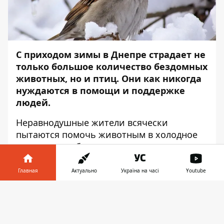
С приходом зимы в Днепре страдает не
только большое количество бездомных
животных, но и птиц. Они как никогда
нуждаются в помощи и поддержке
людей.
Неравнодушные жители всячески
пытаются помочь животным в холодное
время года: обогреть, накормить, напоить
и приютить. Волонтер Вероника Конькова
в интервью
Информатор
ФМ
рассказала,
Главная
Актуально
Україна на часі
Youtube
как горожане могут помогать птицам
Информатор в
зимой. Сообщает
Информатор
.
Скачать
телефоне
👉
В Днепропетровской области живет около