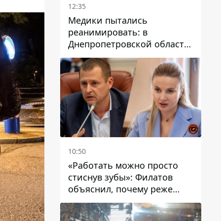
12:35
Медики пытались
реанимировать: в
Днепропетровской области
двухлетний мальчик утонул
в бассейне
10:50
«Работать можно просто
стиснув зубы»: Филатов
объяснил, почему реже
пишет в соцсетях и
раскритиковал медийность