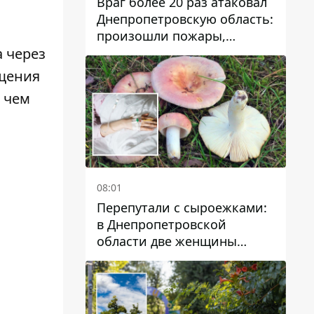
Враг более 20 раз атаковал
Днепропетровскую область:
произошли пожары,
повреждены дома,
 через
инфраструктура и авто
ещения
 чем
08:01
Перепутали с сыроежками:
в Днепропетровской
области две женщины
отравились грибами