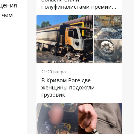
ещения
полуфиналистами премии
Global Teacher Prize Ukraine
 чем
2026
21:20 вчера
В Кривом Роге две
женщины подожгли
грузовик