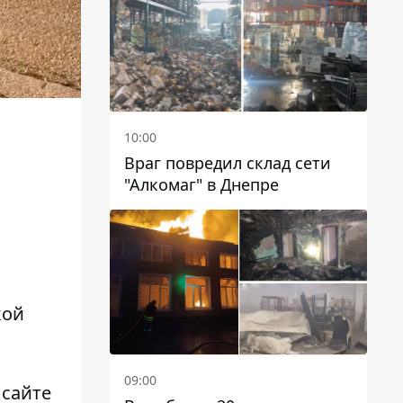
чиновников
10:00
Враг повредил склад сети
"Алкомаг" в Днепре
кой
09:00
 сайте