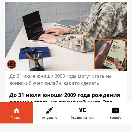
До 31 июля юноши 2009 года могут стать на
воинский учет онлайн: как это сделать
До 31 июля юноши 2009 года рождения
должны стать на воинский учет. Это
можно сделать онлайн через
приложение "Резерв+". Так вы сможете
Главная
Актуально
Україна на часі
Youtube
сделать все без очередей, бумажных
Информатор в
документов и дополнительной