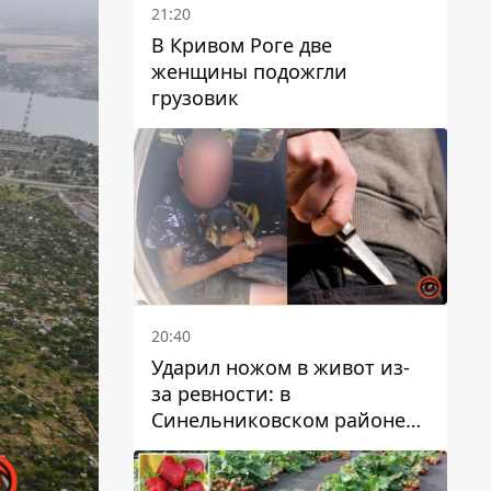
21:20
В Кривом Роге две
женщины подожгли
грузовик
20:40
Ударил ножом в живот из-
за ревности: в
Синельниковском районе
задержали 49-летнего
мужчину за убийство