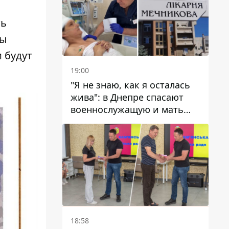
ть
бы
 будут
19:00
"Я не знаю, как я осталась
жива": в Днепре спасают
военнослужащую и мать
четверых детей, которую
ранил КАБ
18:58