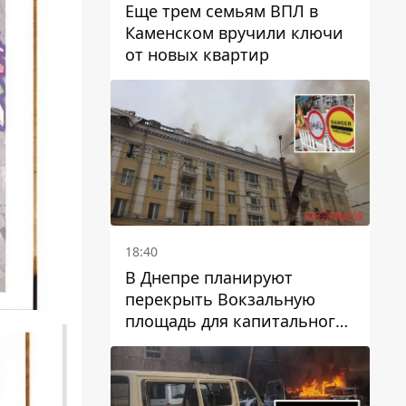
Еще трем семьям ВПЛ в
Каменском вручили ключи
от новых квартир
18:40
В Днепре планируют
перекрыть Вокзальную
площадь для капитального
ремонта дома, в который
попала вражеская ракета:
какие сроки