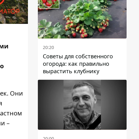
ыми
20:20
Советы для собственного
огорода: как правильно
то
вырастить клубнику
ек. Они
я
ластном
и –
20:00