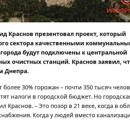
ид Краснов презентовал проект, который
ного сектора качественными коммунальн
а города будут подключены к центральной
ых очистных станций. Краснов заявил, ч
м Днепра.
т более 30% горожан – почти 350 тысяч челов
латят налоги в городской бюджет. Но городска
л Краснов. – Это позор в 21 веке, когда в об
снабжения. Когда у людей вместо канализаци