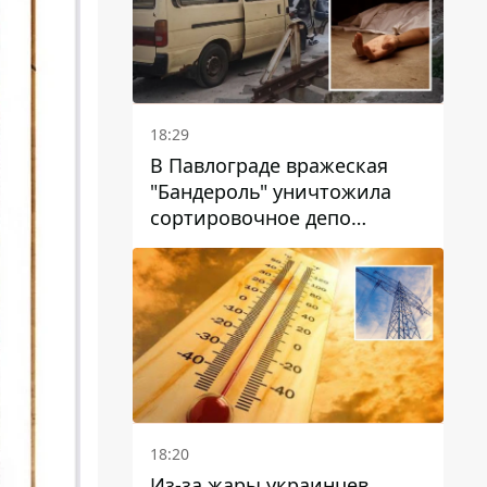
18:29
В Павлограде вражеская
"Бандероль" уничтожила
сортировочное депо
"Укрпошти" и убила двух
работниц
18:20
Из-за жары украинцев