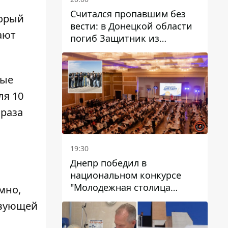
Считался пропавшим без
торый
вести: в Донецкой области
ают
погиб Защитник из
Каменского Антон
Красовский
ные
ля 10
 раза
19:30
Днепр победил в
национальном конкурсе
"Молодежная столица
мно,
Украины – 2026"
твующей