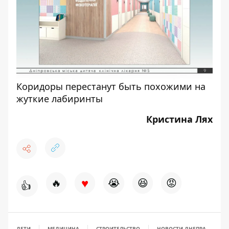
Коридоры перестанут быть похожими на
жуткие лабиринты
Кристина Лях
♥
🔥
😭
😆
😡
👍
ДЕТИ
МЕДИЦИНА
СТРОИТЕЛЬСТВО
НОВОСТИ ДНЕПРА