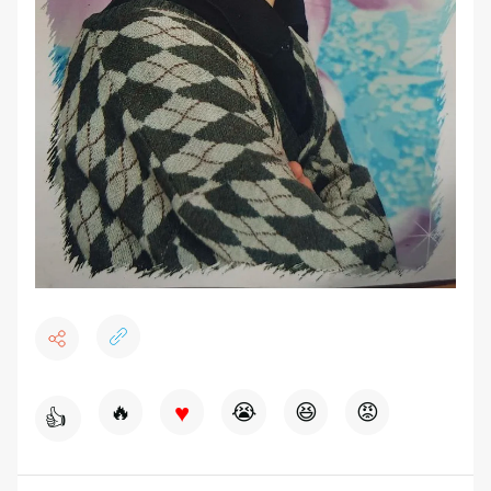
♥
🔥
😭
😆
😡
👍