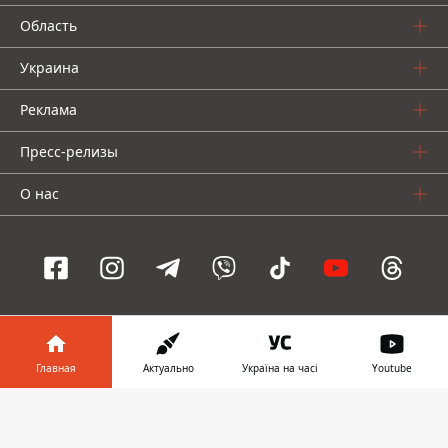
Область
Украина
Реклама
Пресс-релизы
О нас
Информатор проекты
Главная
Актуально
Україна на часі
Youtube
Информатор
Информатор
Информатор
Украина
Киев
Авто
Информатор в
Скачать
телефоне
👉