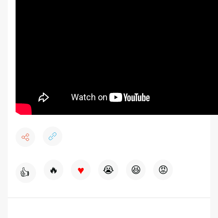
♥
🔥
😭
😆
😡
👍