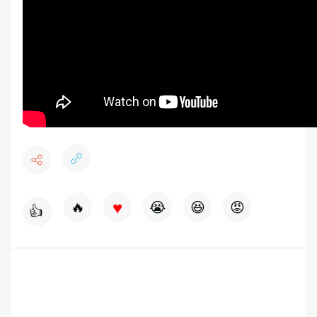
♥
🔥
😭
😆
😡
👍