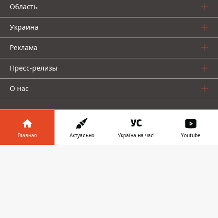
Область
Украина
Реклама
Пресс-релизы
О нас
Главная
Актуально
Україна на часі
Youtube
Информатор в
Информатор проекты
Скачать
телефоне
👉
Информатор
Информатор
Информатор
Украина
Киев
Авто
© 2016-2026 Informator