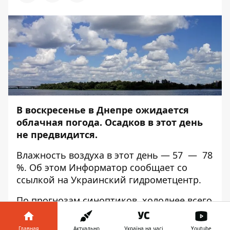
В воскресенье в Днепре ожидается
облачная погода. Осадков в этот день
не предвидится.
Влажность воздуха в этот день — 57 — 78
%. Об этом
Информатор
сообщает со
ссылкой на Украинский гидрометцентр.
По прогнозам синоптиков, холоднее всего
будет в 6:00 — температура воздуха
составит 20 градусов выше нуля. В 12:00
Главная
Актуально
Україна на часі
Youtube