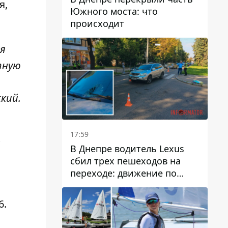
я,
Южного моста: что
происходит
ая
тную
кий.
17:59
В Днепре водитель Lexus
сбил трех пешеходов на
переходе: движение по
проспекту Науки
затруднено
6.