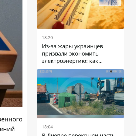
18:20
Из-за жары украинцев
призвали экономить
электроэнергию: как
избежать перегрузки сетей
венного
18:04
лений
В Днепре перекрыли часть