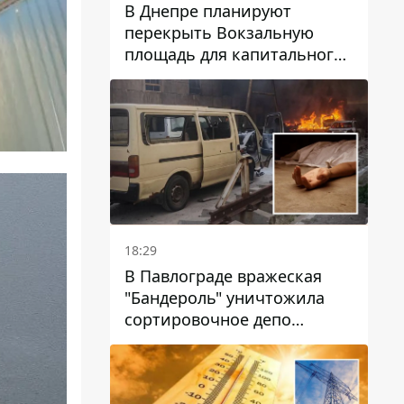
В Днепре планируют
перекрыть Вокзальную
площадь для капитального
ремонта дома, в который
попала вражеская ракета:
какие сроки
18:29
В Павлограде вражеская
"Бандероль" уничтожила
сортировочное депо
"Укрпошти" и убила двух
работниц