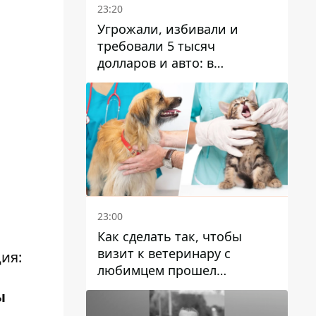
23:20
Угрожали, избивали и
требовали 5 тысяч
долларов и авто: в
Павлограде задержали двух
мужчин
23:00
Как сделать так, чтобы
визит к ветеринару с
ия:
любимцем прошел
спокойно: простые советы
ы