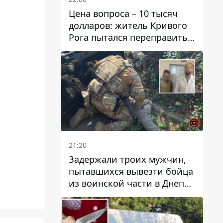
Цена вопроса – 10 тысяч
долларов: житель Кривого
Рога пытался переправить
мужчину в Словакию
21:20
Задержали троих мужчин,
пытавшихся вывезти бойца
из воинской части в Днепр
за 7 тысяч долларов: среди
них был врач