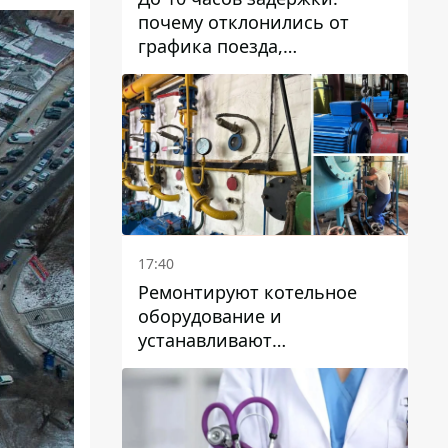
почему отклонились от
графика поезда,
курсирующие через Днепр
и область
17:40
Ремонтируют котельное
оборудование и
устанавливают
генераторные установки:
как в Днепре готовятся к
отопительному сезону