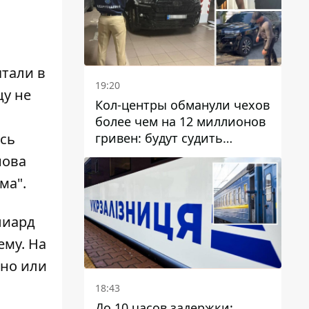
ятали в
19:20
цу не
Кол-центры обманули чехов
более чем на 12 миллионов
гривен: будут судить
ись
днепрянина,
нова
организовавшего
ма".
транснациональную
преступную организацию
лиард
ему. На
ено или
18:43
До 10 часов задержки: