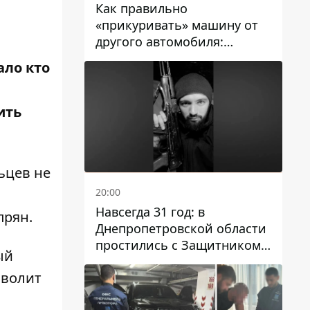
Как правильно
«прикуривать» машину от
другого автомобиля:
инструкция для водителей
ало кто
ить
ьцев не
20:00
Навсегда 31 год: в
прян.
Днепропетровской области
простились с Защитником
ый
Александром Репиным
зволит