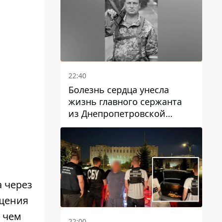
22:40
Болезнь сердца унесла
жизнь главного сержанта
из Днепропетровской
области Юрия Свистуна
 через
ещения
 чем
22:00