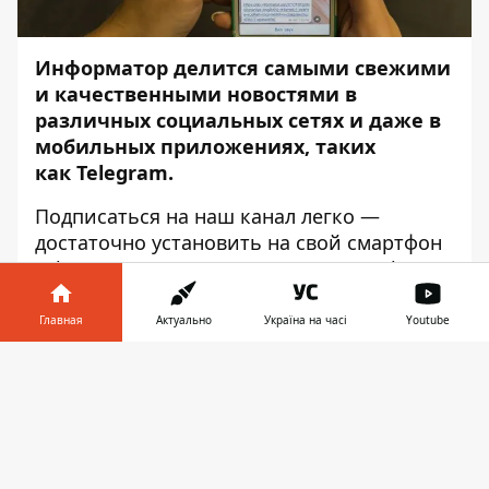
Информатор
делится самыми свежими
и качественными новостями в
различных социальных сетях и даже в
мобильных приложениях, таких
как
Telegram
.
Подписаться на наш канал легко —
достаточно установить на свой смартфон
Telegram. Скачать его можно в
Google
Play
или в
App Store
.
Главная
Актуально
Україна на часі
Youtube
Установив приложение, вы сможете
подписаться на наш канал и получать
Информатор в
Скачать
самые свежие и самые качественные
телефоне
👉
новости Днепра - каждый день, 24 часа в
сутки! Подписаться на наш Telegram
можно
ЗДЕСЬ
!