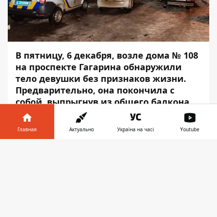
В пятницу, 6 декабря, возле дома № 108
на проспекте Гагарина
обнаружили
тело девушки без признаков жизни.
Предварительно, она покончила с
собой, выпрыгнув из общего балкона
на 13-м этаже.
Главная
Актуально
Україна на часі
Youtube
О том, что возле подъезда лежит человек,
на линию «102» сообщила местная
Информатор в
Скачать
жительница. Кроме патрульного экипажа
телефоне
👉
на место направили и реанимобиль,
поскольку была надежда на то, что
девушка еще жива, - сообщает
Информатор
. Врачи пытались «откачать»
ее, но все безуспешно. От полученных