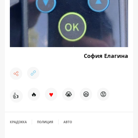
София Елагина
♥
🔥
😭
😆
😡
👍
КРАДІЖКА
ПОЛИЦИЯ
АВТО