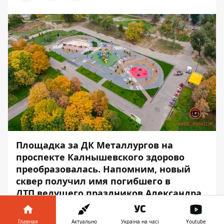
Площадка за ДК Металлургов на
проспекте Калнышевского здорово
преобразовалась. Напомним, новый
сквер
получил
имя
погибшего в
ДТП
ведущего праздников Александра
Усачева.
Главная
Актуально
Україна на часі
Youtube