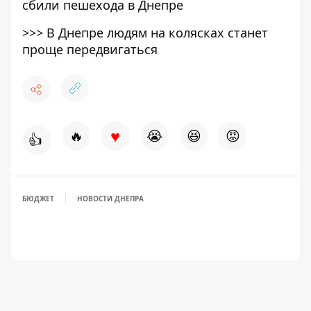
сбили пешехода в Днепре
>>>
В Днепре людям на колясках станет
проще передвигаться
♥
🔥
😭
😆
😡
👍
БЮДЖЕТ
НОВОСТИ ДНЕПРА