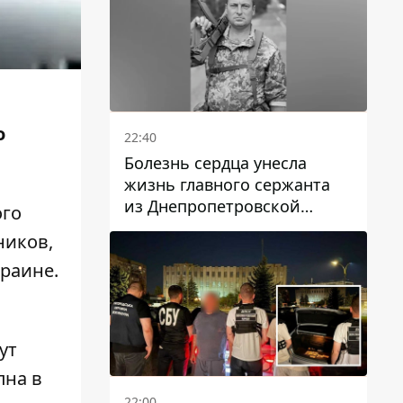
о
22:40
Болезнь сердца унесла
жизнь главного сержанта
из Днепропетровской
ого
области Юрия Свистуна
ников,
раине.
ут
пна в
22:00