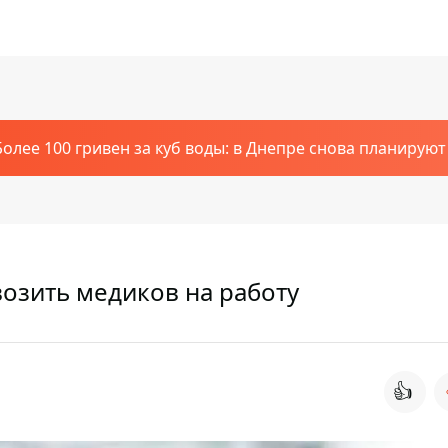
Более 100 гривен за куб воды: в Днепре снова планирую
возить медиков на работу
👍