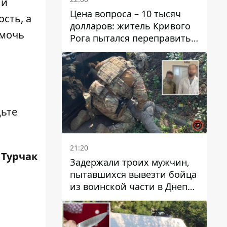
 и
Цена вопроса – 10 тысяч
сть, а
долларов: житель Кривого
омочь
Рога пытался переправить
мужчину в Словакию
дьте
21:20
 Турчак
Задержали троих мужчин,
пытавшихся вывезти бойца
из воинской части в Днепр
за 7 тысяч долларов: среди
них был врач