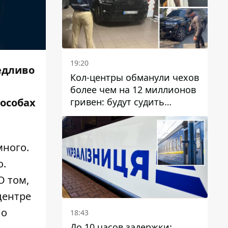
19:20
едливо
Кол-центры обманули чехов
более чем на 12 миллионов
гривен: будут судить
особах
днепрянина,
организовавшего
транснациональную
много.
преступную организацию
о.
 О том,
центре
 о
18:43
До 10 часов задержки: