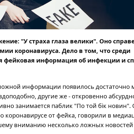
ние: "У страха глаза велики". Оно справ
мии коронавируса. Дело в том, что среди
я фейковая информация об инфекции и сп
 ложной информации появилось достаточно 
доподобно, другие же - откровенно абсурдн
вно занимается паблик "
По той бік новин
".
 о коронавирусе от фейка
, говорили в медиа
ашему вниманию несколько ложных новостей