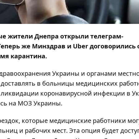
ые жители Днепра открыли телеграм-
 Теперь же Минздрав и Uber договорились 
емя карантина.
здравоохранения Украины и органами местн
о доставлять в больницы медицинских работ
 ликвидации коронавирусной инфекции в Ук
ясь на
МОЗ Украины
.
оездок, которые медицинские работники мог
льниц и рабочих мест. Эта опция будет досту