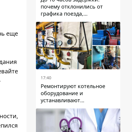
почему отклонились от
графика поезда,
курсирующие через Днепр
и область
рь еще
адания
евайте
17:40
-
Ремонтируют котельное
оборудование и
устанавливают
генераторные установки:
как в Днепре готовятся к
ности,
отопительному сезону
епился