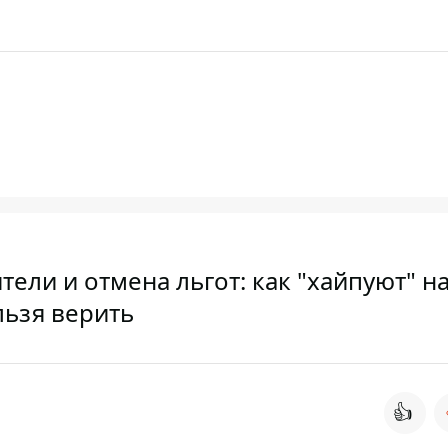
ели и отмена льгот: как "хайпуют" н
льзя верить
👍