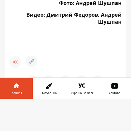
Фото: Андрей Шушпан
Видео: Дмитрий Федоров, Андрей
Шушпан
♥
🔥
😭
😆
😡
👍
Главная
Актуально
Україна на часі
Youtube
Информатор в
Скачать
ДНЕПР
ВОЙНА
ФОТО
телефоне
👉