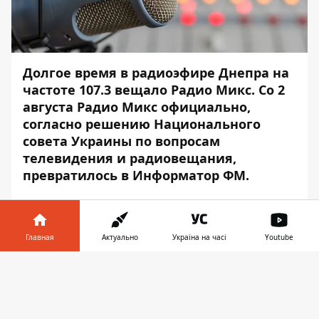
Долгое время в радиоэфире Днепра на
частоте 107.3 вещало Радио Микс. Со 2
августа Радио Микс официально,
согласно решению Национального
совета Украины по вопросам
телевидения и радиовещания
,
превратилось в Информатор ФМ.
Теперь на частоте 107.3 все жители города
могут услышать актуальную информацию
о дорожном трафике, пробках, ДТП,
Главная
Актуально
Україна на часі
Youtube
важных событиях и многом другом. А по
Информатор в
четвергам в 18:00 можно послушать
Скачать
телефоне
👉
программу "Форшмак", в которой вы
услышите самые обсуждаемые новости