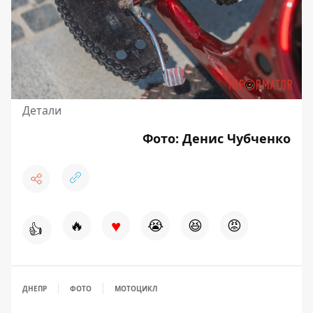
Детали
Фото: Денис Чубченко
♥
🔥
😭
😆
😡
👍
ДНЕПР
ФОТО
МОТОЦИКЛ