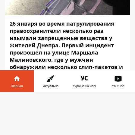
26 января во время патрулирования
правоохранители несколько раз
изымали запрещенные вещества у
жителей Днепра. Первый инцидент
произошел на улице Маршала
Малиновского, где у мужчин
обнаружили несколько слип-пакетов и
наркотики. Второй случай произошел
на жилмассиве Тополь — там в
Главная
Актуально
Україна на часі
Youtube
игорном заведении находился
мужчина со шприцем
Информатор в
Скачать
метамфетамина.
телефоне
👉
Всех нарушителей задержали
полицейские. Об этом сообщает
Информатор
.