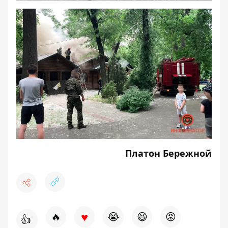
Платон Бережной
♥
🔥
😭
😆
😡
👍