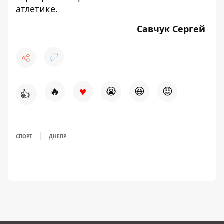
атлетике.
Савчук Сергей
♥
🔥
😭
😆
😡
👍
СПОРТ
ДНЕПР