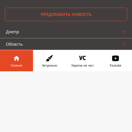
ПРЕДЛОЖИТЬ НОВОСТЬ
Днепр
Область
Украина
Главная
Актуально
Україна на часі
Youtube
Реклама
Информатор в
Скачать
Пресс-релизы
телефоне
👉
О нас