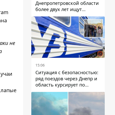
Днепропетровской области
более двух лет ищут
gram
пропавшую женщину
ана
аки не
а
15:06
Ситуация с безопасностью:
лучаи
ряд поездов через Днепр и
область курсирует по
хлапые
измененному маршруту, а
часть пути заменили
автобусами и электричками