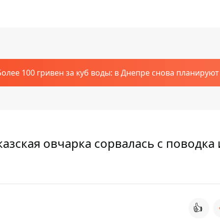
Более 100 гривен за куб воды: в Днепре снова планирую
азская овчарка сорвалась с поводка 
👍