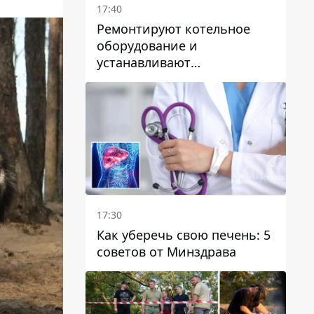
17:40
Ремонтируют котельное
оборудование и
устанавливают
генераторные установки:
как в Днепре готовятся к
отопительному сезону
17:30
Как уберечь свою печень: 5
советов от Минздрава