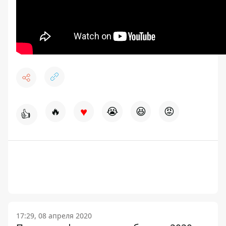
♥
🔥
😭
😆
😡
👍
17:29, 08 апреля 2020