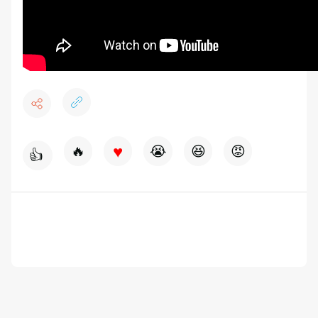
♥
🔥
😭
😆
😡
👍