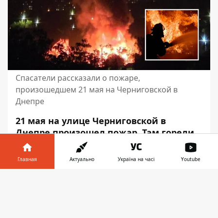
Спасатели рассказали о пожаре,
произошедшем 21 мая на Черниговской в ​​
Днепре
21 мая на улице Черниговской в ​​
Днепре произошел пожар. Там горели
крыша дома и гараж. Вызов спасатели
получили в 22:07.
Главная
Актуально
Україна на часі
Youtube
Площадь пожара составила 150
Информатор в
Скачать
квадратных метров. Об этом сообщает
телефоне
👉
Информатор со ссылкой на пресс-службу
ГУ ГСЧС в Днепропетровской области.