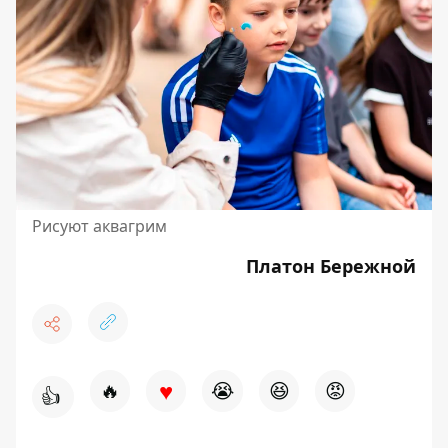
Рисуют аквагрим
Платон Бережной
♥
🔥
😭
😆
😡
👍