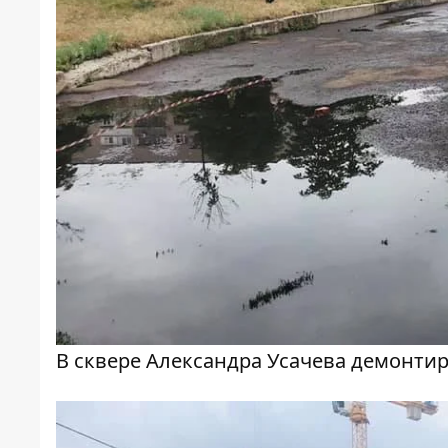
В сквере Александра Усачева демонти