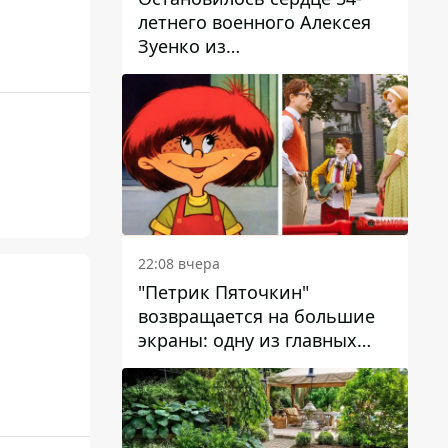
летнего военного Алексея
Зуенко из
Днепропетровской области
22:08 вчера
"Петрик Пяточкин"
возвращается на большие
экраны: одну из главных
ролей сыграет 9-летний
днепрянин Александр
Войтеховский