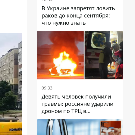
В Украине запретят ловить
раков до конца сентября:
что нужно знать
09:33
Девять человек получили
травмы: россияне ударили
дроном по ТРЦ в
Павлограде, будет ли
работать заведение в
дальнейшем