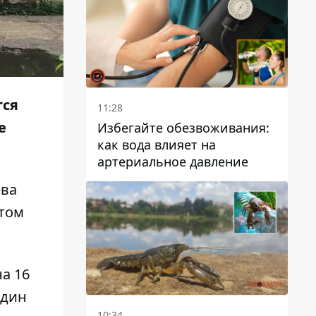
тся
11:28
е
Избегайте обезвоживания:
как вода влияет на
артериальное давление
ева
этом
а 16
один
10:34