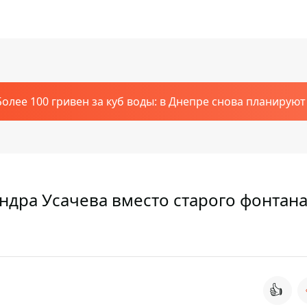
Более 100 гривен за куб воды: в Днепре снова планирую
ндра Усачева вместо старого фонтан
👍