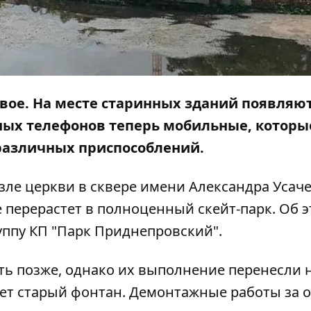
овое. На месте старинных зданий появляю
ных телефонов теперь мобильные, которы
различных приспособлений.
озле церкви в сквере имени Александра Усач
е перерастет в полноценный скейт-парк. Об 
руппу КП "Парк Приднепровский".
ь позже, однако их выполнение перенесли н
ает старый фонтан. Демонтажные работы за 