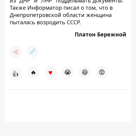
из "ДНР" и "ЛНР"
подделывать
документы.
Также Информатор писал о том, что в
Днепропетровской области женщина
пыталась
возродить СССР
.
Платон Бережной
♥
🔥
😭
😆
😡
👍