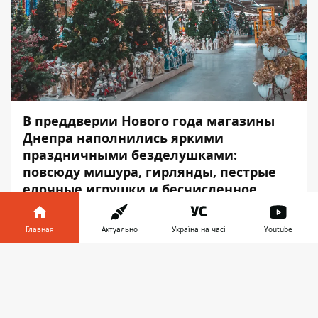
В преддверии Нового года
магазины
Днепра наполнились яркими
праздничными безделушками
:
повсюду мишура, гирлянды, пестрые
елочные игрушки и бесчисленное
количество салютов. Мелочевка
выглядит так притягательно, что
Главная
Актуально
Україна на часі
Youtube
возникает неудержимое желание
забрать ее домой.
Информатор в
Скачать
телефоне
👉
Так произошло и с несколькими
школьниками, гулявшими по