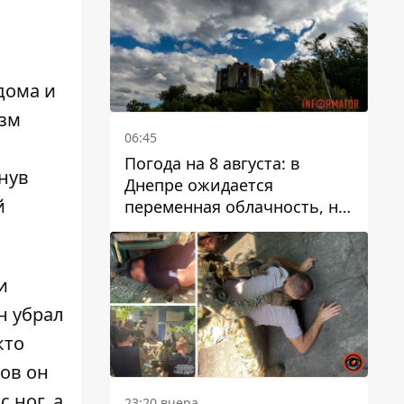
т
дома и
зм
06:45
л
Погода на 8 августа: в
кнув
Днепре ожидается
й
переменная облачность, но
может пойти дождь
и
н убрал
кто
цов он
 ног, а
23:20 вчера