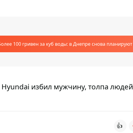
Более 100 гривен за куб воды: в Днепре снова планирую
ь Hyundai избил мужчину, толпа людей
👍