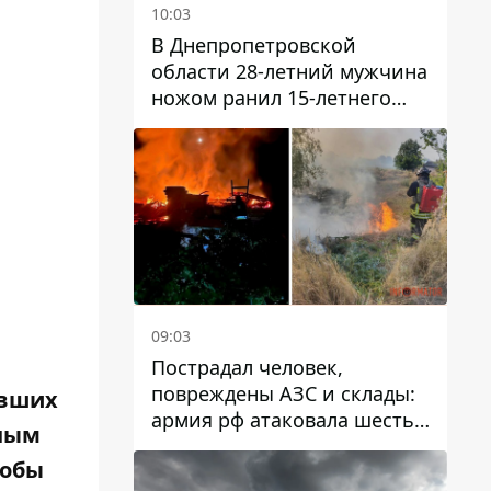
10:03
В Днепропетровской
области 28-летний мужчина
ножом ранил 15-летнего
парня
09:03
Пострадал человек,
повреждены АЗС и склады:
ивших
армия рф атаковала шесть
чным
районов Днепропетровской
тобы
области