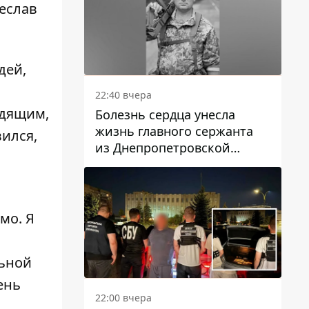
чеслав
дей,
22:40 вчера
одящим,
Болезнь сердца унесла
жизнь главного сержанта
вился,
из Днепропетровской
области Юрия Свистуна
мо. Я
льной
ень
22:00 вчера