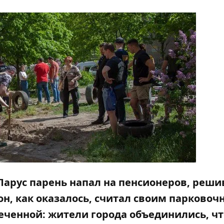
 Парус парень напал на пенсионеров, реш
он, как оказалось, считал своим парково
меченной: жители города объединились, ч