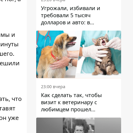
Угрожали, избивали и
требовали 5 тысяч
долларов и авто: в
Павлограде задержали двух
ямы и
мужчин
минуты
шего.
 решили
23:00 вчера
Как сделать так, чтобы
ть, что
визит к ветеринару с
тавят
любимцем прошел
спокойно: простые советы
он уже