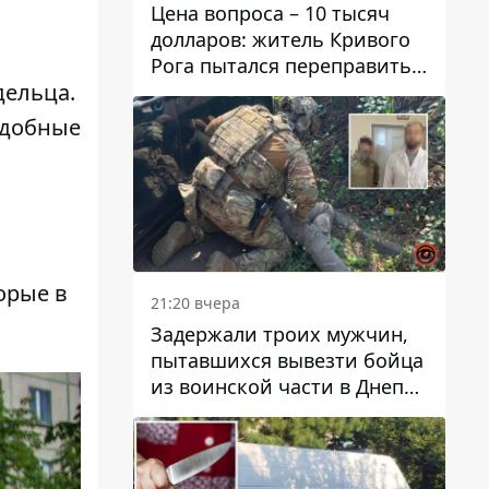
Цена вопроса – 10 тысяч
долларов: житель Кривого
Рога пытался переправить
дельца.
мужчину в Словакию
подобные
орые в
21:20 вчера
Задержали троих мужчин,
пытавшихся вывезти бойца
из воинской части в Днепр
за 7 тысяч долларов: среди
них был врач