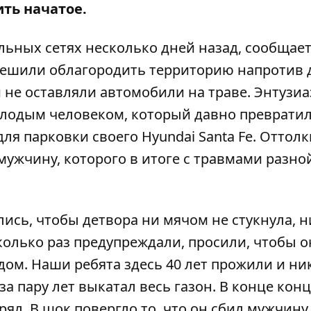
ть начатое.
льных сетях несколько дней назад, сообщае
ешили облагородить территорию напротив 
 не оставляли автомобили на траве.
Энтузиа
олодым человеком
, который давно преврати
ля парковки своего Hyundai Santa Fe. Оттол
мужчину, которого в итоге с травмами разно
ись, чтобы детвора ни мячом не стукнула, н
олько раз предупреждали, просили, чтобы о
дом. Наши ребята здесь 40 лет прожили и ни
за пару лет выкатал весь газон. В конце кон
л. В шок повергло то, что он сбил мужчину с