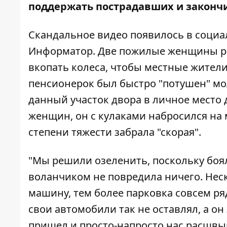
поддержать пострадавших и закончи
Скандальное видео появилось в социа
Информатор
. Две пожилые женщины р
вкопать колеса, чтобы местные жители
пенсионерок был быстро "потушен" м
данный участок двора в личное место д
женщин, он с кулаками набросился на 
степени тяжести забрала "скорая".
"Мы решили озеленить, поскольку боял
воланчиком не повредила ничего. Неск
машину, тем более парковка совсем ря
свои автомобили так не оставлял, а он 
пришел и просто-напросто нас расшвыря