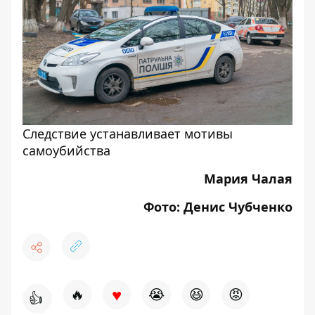
Следствие устанавливает мотивы
самоубийства
Мария Чалая
Фото: Денис Чубченко
♥
🔥
😭
😆
😡
👍