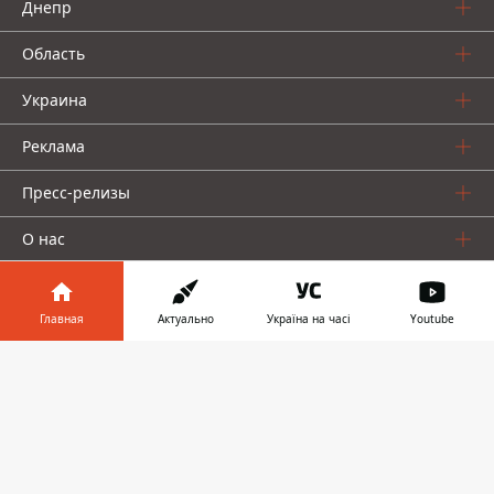
Днепр
Область
Украина
Реклама
Пресс-релизы
О нас
Главная
Актуально
Україна на часі
Youtube
Информатор в
Скачать
телефоне
👉
Информатор проекты
Информатор
Информатор
Информатор
Украина
Киев
Авто