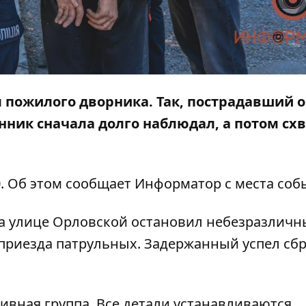
л пожилого дворника. Так, пострадавший 
нник сначала долго наблюдал, а потом сх
. Об этом сообщает
Информатор
с места соб
на улице Орловской остановил небезразлич
 приезда патрульных. Задержанный успел сб
ивная группа. Все детали устанавливаются.