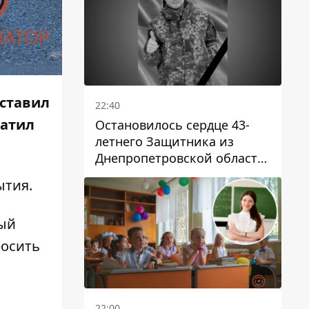
оставил
22:40
ватил
Остановилось сердце 43-
летнего Защитника из
Днепропетровской области
Евгения Зинченко
ытия.
ный
росить
22:00