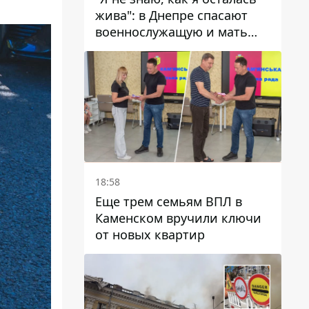
жива": в Днепре спасают
военнослужащую и мать
четверых детей, которую
ранил КАБ
18:58
Еще трем семьям ВПЛ в
Каменском вручили ключи
от новых квартир