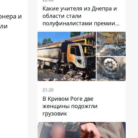
Какие учителя из Днепра и
области стали
онера и
полуфиналистами премии
али
Global Teacher Prize Ukraine
2026
21:20
В Кривом Роге две
женщины подожгли
грузовик