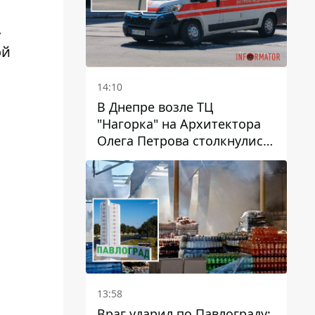
.
ой
14:10
В Днепре возле ТЦ
"Нагорка" на Архитектора
Олега Петрова столкнулись
"скорая" и Toyota: трамваи
№5 задерживаются
13:58
Враг ударил по Павлограду: