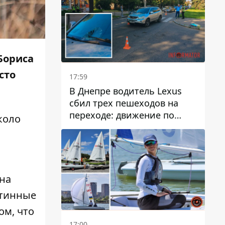
 Бориса
сто
17:59
В Днепре водитель Lexus
сбил трех пешеходов на
переходе: движение по
коло
проспекту Науки
затруднено
 на
стинные
ом, что
17:00