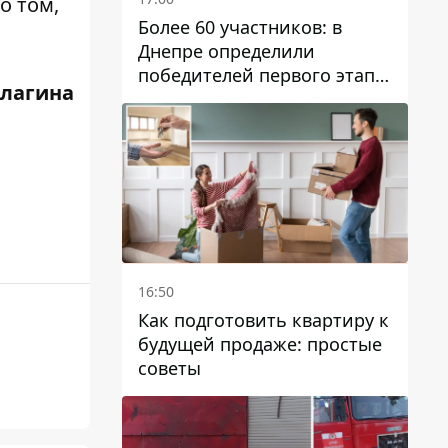
о том,
Более 60 участников: в
Днепре определили
победителей первого этапа
Елагина
Кубка Украины по
парусному спорту
16:50
Как подготовить квартиру к
будущей продаже: простые
советы