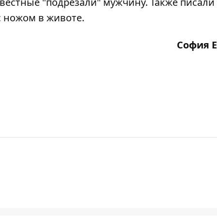
звестные "подрезали" мужчину
. Также писали 
 ножом в животе
.
София 