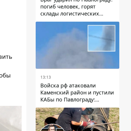
погиб человек, горят
склады логистических
компаний и магазина
вить
тобы
13:13
Войска рф атаковали
Каменский район и пустили
КАБы по Павлограду:
пострадал мужчина, в небо
поднимается столб дыма