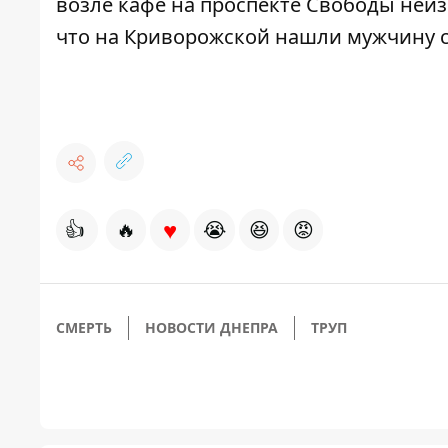
возле кафе на проспекте Свободы неи
что
на Криворожской нашли мужчину с
♥
👍
🔥
😭
😆
😡
СМЕРТЬ
НОВОСТИ ДНЕПРА
ТРУП