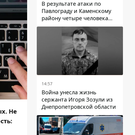
В результате атаки по
Павлограду и Каменскому
району четыре человека
погибли, семеро получили
ранения
14:57
Война унесла жизнь
сержанта Игоря Зозули из
Днепропетровской области
ых. Не
сть: