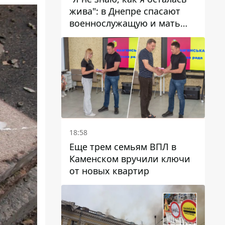
жива": в Днепре спасают
военнослужащую и мать
четверых детей, которую
ранил КАБ
18:58
Еще трем семьям ВПЛ в
Каменском вручили ключи
от новых квартир