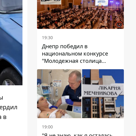
19:30
Днепр победил в
национальном конкурсе
"Молодежная столица
Украины – 2026"
ы
вердил
 в
19:00
"Я не знаю, как я осталась