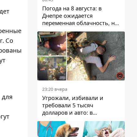
Погода на 8 августа: в
дет
Днепре ожидается
переменная облачность, но
может пойти дождь
роенные
. Со
ированы
ут
23:20 вчера
 для
Угрожали, избивали и
требовали 5 тысяч
долларов и авто: в
гут
Павлограде задержали двух
мужчин