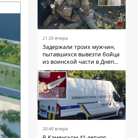
21:20 вчера
Задержали троих мужчин,
пытавшихся вывезти бойца
из воинской части в Днепр
за 7 тысяч долларов: среди
них был врач
20:40 вчера
В Каменском 41-летняя