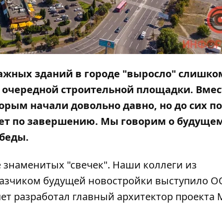
тажных зданий в городе "выросло" слишко
 очередной строительной площадки. Вмес
торым начали довольно давно, но до сих п
удет по завершению. Мы говорим о будуще
обеды.
 знаменитых "свечек". Наши коллеги из
казчиком будущей новостройки выступило 
чет разработал главный архитектор проекта