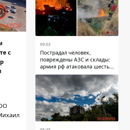
м
09:03
те с
Пострадал человек,
повреждены АЗС и склады:
ор
армия рф атаковала шесть
м
районов Днепропетровской
области
ООО
 Михаил
06:45