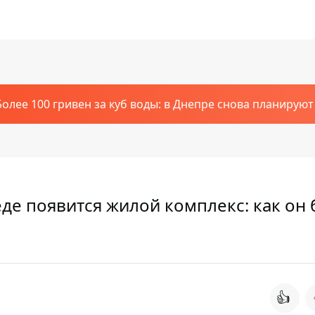
Более 100 гривен за куб воды: в Днепре снова планирую
еде появится жилой комплекс: как он 
👍