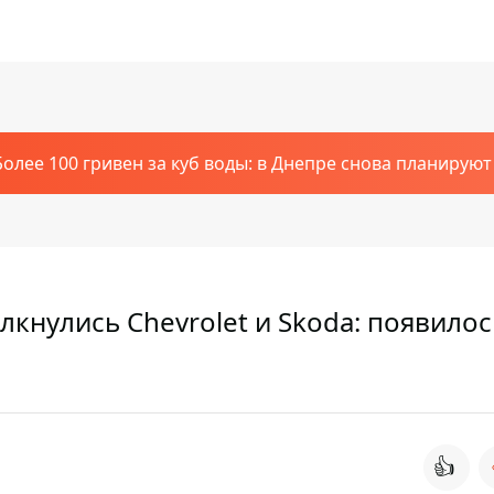
Более 100 гривен за куб воды: в Днепре снова планирую
лкнулись Chevrolet и Skoda: появилос
👍