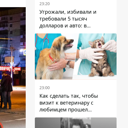
23:20
Угрожали, избивали и
требовали 5 тысяч
долларов и авто: в
Павлограде задержали двух
мужчин
23:00
Как сделать так, чтобы
визит к ветеринару с
любимцем прошел
спокойно: простые советы