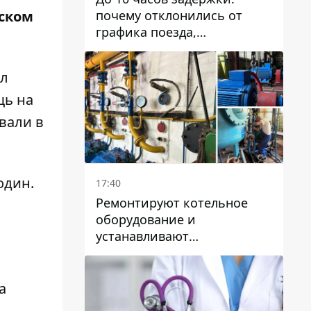
почему отклонились от
нском
графика поезда,
курсирующие через Днепр
и область
ил
щь на
вали в
один.
17:40
Ремонтируют котельное
оборудование и
устанавливают
генераторные установки:
как в Днепре готовятся к
отопительному сезону
а