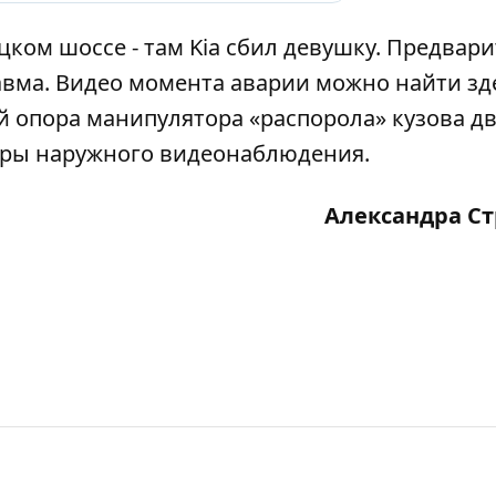
цком шоссе - там
Kia сбил девушку
. Предвари
равма. Видео момента аварии можно найти
зд
й опора манипулятора «распорола» кузова д
ры наружного видеонаблюдения.
Александра С