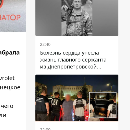
22:40
забрала
Болезнь сердца унесла
жизнь главного сержанта
из Днепропетровской
области Юрия Свистуна
rolet
онецкое
 чего
ли
22:00