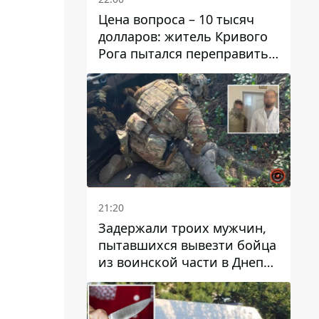
Цена вопроса – 10 тысяч
долларов: житель Кривого
Рога пытался переправить
мужчину в Словакию
21:20
Задержали троих мужчин,
пытавшихся вывезти бойца
из воинской части в Днепр
за 7 тысяч долларов: среди
них был врач