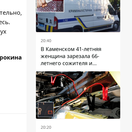
тельно,
есь
.
вух
20:40
В Каменском 41-летняя
женщина зарезала 66-
трокина
летнего сожителя и
пыталась обмануть
полицейских
20:20