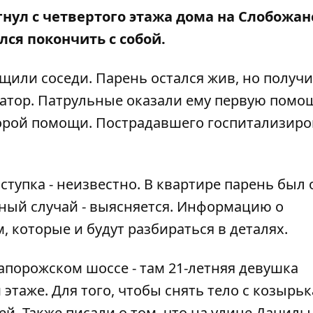
ыгнул с четвертого этажа дома на Слобожа
лся покончить с собой.
щили соседи. Парень остался жив, но получ
атор
. Патрульные оказали ему первую помо
корой помощи. Пострадавшего госпитализиро
тупка - неизвестно. В квартире парень был 
тный случай - выясняется. Информацию о
которые и будут разбираться в деталях.
апорожском шоссе - там
21-летняя девушка
 этаже
. Для того, чтобы снять тело с козырьк
й. Также писали о том, что
на улице Данилы