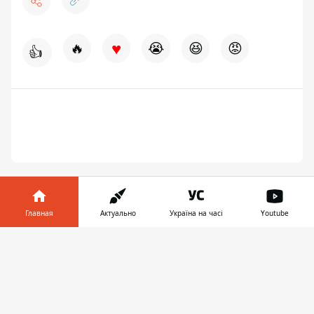
♥
🔥
😭
😆
😡
👍
Главная
Актуально
Україна на часі
Youtube
Информатор в
Скачать
ПРЕДЛОЖИТЬ НОВОСТЬ
телефоне
👉
Днепр