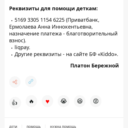
Реквизиты для помощи деткам:
5169 3305 1154 6225 (Приватбанк,
Ермолаева Анна Иннокентьевна,
назначение платежа - благотворительный
взнос).
liqpay
.
Другие реквизиты - на
сайте
БФ «Kiddo».
Платон Бережной
♥
🔥
😭
😆
😡
👍
ДЕТИ
ПОМОЩЬ
НУЖНА ПОМОЩЬ