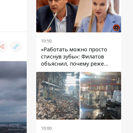
10:50
«Работать можно просто
стиснув зубы»: Филатов
объяснил, почему реже
пишет в соцсетях и
раскритиковал медийность
чиновников
10:00