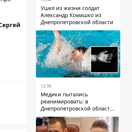
Ушел из жизни солдат
Александр Комашко из
Днепропетровской области
 Сергей
12:35
Медики пытались
реанимировать: в
Днепропетровской области
двухлетний мальчик утонул
в бассейне