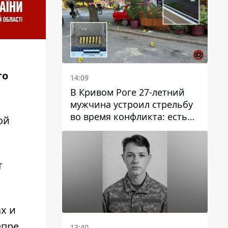
го
14:09
В Кривом Роге 27-летний
мужчина устроил стрельбу
во время конфликта: есть
ой
раненый
т
х и
епре
13:40