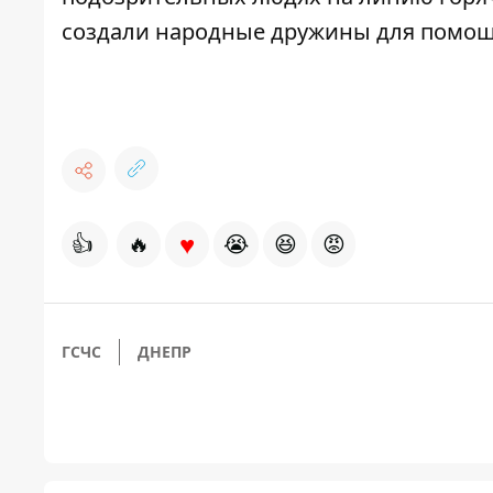
создали народные дружины для помощ
♥
👍
🔥
😭
😆
😡
ГСЧС
ДНЕПР