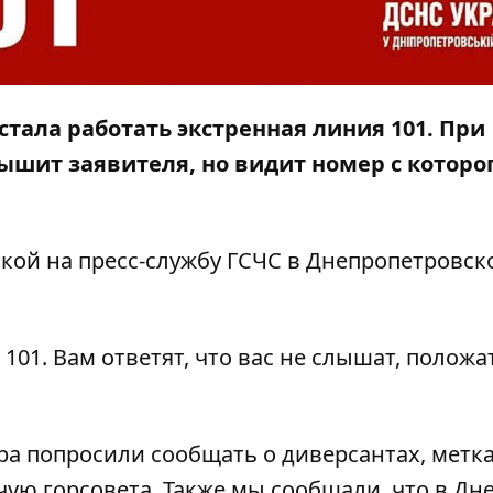
стала работать экстренная линия 101. При
ышит заявителя, но видит номер с которо
л
кой
на пресс-службу ГСЧС в Днепропетровск
01. Вам ответят, что вас не слышат, положа
а попросили сообщать о диверсантах, метка
ую горсовета.
Также мы сообщали, что
в Дн