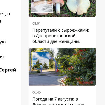
ет, в
а
08:01
Перепутали с сыроежками:
в Днепропетровской
области две женщины
кую
отравились грибами
ля.
 Сергей
06:45
Погода на 7 августа: в
Днепре ожидается ясное