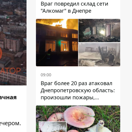
Враг повредил склад сети
"Алкомаг" в Днепре
09:00
Враг более 20 раз атаковал
Днепропетровскую область:
лачная
произошли пожары,
повреждены дома,
инфраструктура и авто
ечером.