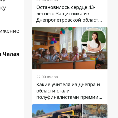
Остановилось сердце 43-
ку
летнего Защитника из
Днепропетровской области
Евгения Зинченко
вижение
 Чалая
22:00 вчера
Какие учителя из Днепра и
области стали
полуфиналистами премии
Global Teacher Prize Ukraine
2026