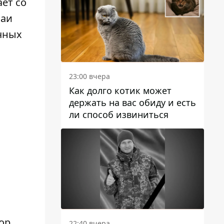
ет со
ваи
чных
23:00 вчера
Как долго котик может
держать на вас обиду и есть
ли способ извиниться
ор
22:40 вчера