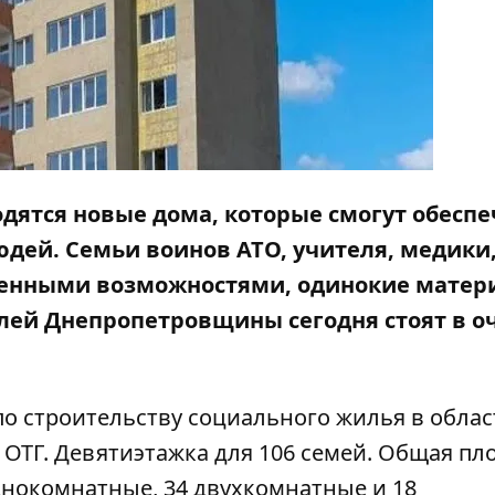
водятся новые дома, которые смогут обесп
дей. Семьи воинов АТО, учителя, медики
енными возможностями, одинокие матери
елей Днепропетровщины сегодня стоят в о
 строительству социального жилья в области
ОТГ. Девятиэтажка для 106 семей. Общая пл
однокомнатные, 34 двухкомнатные и 18