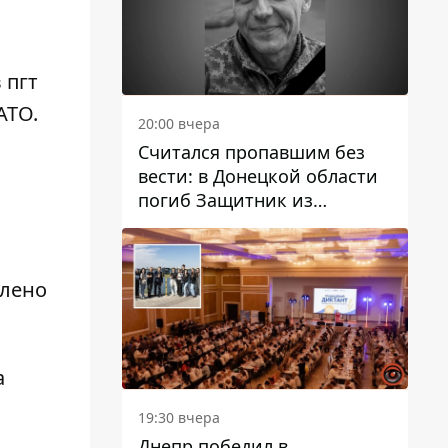
 пгт
АТО.
20:00 вчера
Считался пропавшим без
вести: в Донецкой области
погиб Защитник из
Каменского Антон
Красовский
влено
а
19:30 вчера
Днепр победил в