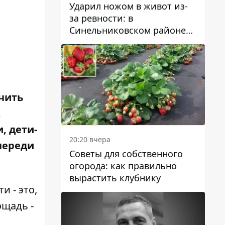
Ударил ножом в живот из-
за ревности: в
Синельниковском районе
задержали 49-летнего
мужчину за убийство
ечить
,
, дети-
20:20 вчера
череди
Советы для собственного
огорода: как правильно
вырастить клубнику
 - это,
ощадь -