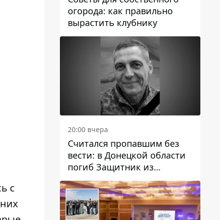
огорода: как правильно
вырастить клубнику
20:00 вчера
Считался пропавшим без
вести: в Донецкой области
погиб Защитник из
а
Каменского Антон
ь с
Красовский
нних
арые