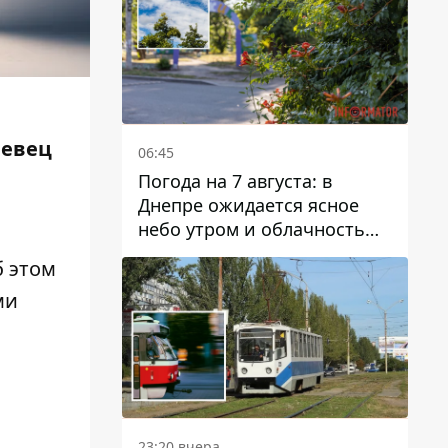
Певец
06:45
Погода на 7 августа: в
Днепре ожидается ясное
небо утром и облачность
после обеда
б этом
ми
23:20 вчера