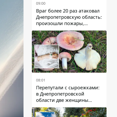
09:00
Враг более 20 раз атаковал
Днепропетровскую область:
произошли пожары,
повреждены дома,
инфраструктура и авто
08:01
Перепутали с сыроежками:
в Днепропетровской
области две женщины
отравились грибами