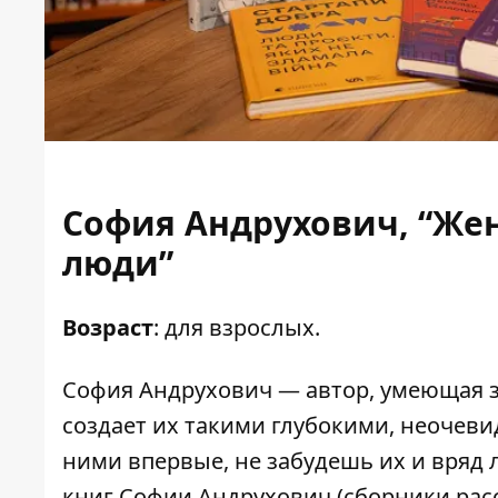
София Андрухович, “Же
люди”
Возраст
: для взрослых.
София Андрухович — автор, умеющая з
создает их такими глубокими, неочев
ними впервые, не забудешь их и вряд 
книг Софии Андрухович (сборники рас