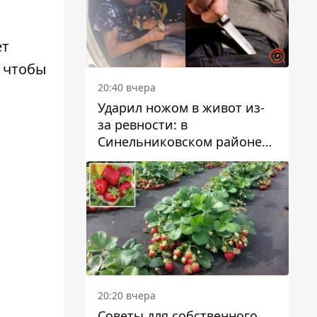
ет
, чтобы
20:40 вчера
Ударил ножом в живот из-
за ревности: в
Синельниковском районе
задержали 49-летнего
мужчину за убийство
20:20 вчера
Советы для собственного