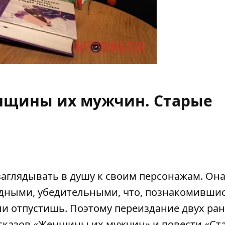
нщины их мужчин. Старые
аглядывать в душу к своим персонажам. Он
идными, убедительными, что, познакомившис
ли отпустишь. Поэтому переиздание двух ра
сказов «Женщины их мужчин» и повести «Ст