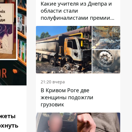
Какие учителя из Днепра и
области стали
полуфиналистами премии
Global Teacher Prize Ukraine
2026
21:20 вчера
В Кривом Роге две
женщины подожгли
грузовик
джеты
охнуть