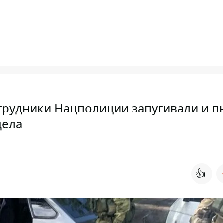
трудники Нацполиции запугивали и п
дела
👍