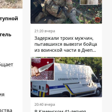
ступной
21:20 вчера
тель
Задержали троих мужчин,
пытавшихся вывезти бойца
из воинской части в Днепр
за 7 тысяч долларов: среди
них был врач
бщает
ия
20:40 вчера
дства
В Каменском 41-летняя