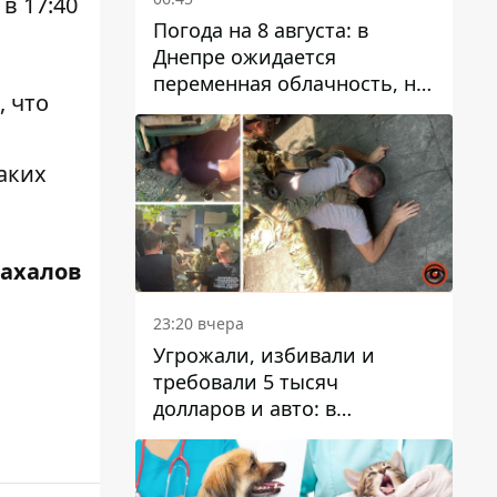
в 17:40
Погода на 8 августа: в
Днепре ожидается
переменная облачность, но
, что
может пойти дождь
таких
Жахалов
23:20 вчера
Угрожали, избивали и
требовали 5 тысяч
долларов и авто: в
Павлограде задержали двух
мужчин