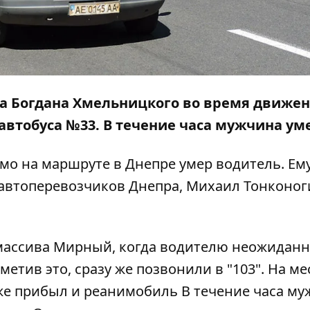
кта Богдана Хмельницкого во время движе
втобуса №33. В течение часа мужчина ум
мо на маршруте в Днепре умер водитель. Ем
а автоперевозчиков Днепра, Михаил Тонконог
массива Мирный, когда водителю неожиданн
метив это, сразу же позвонили в "103". На ме
е прибыл и реанимобиль В течение часа му