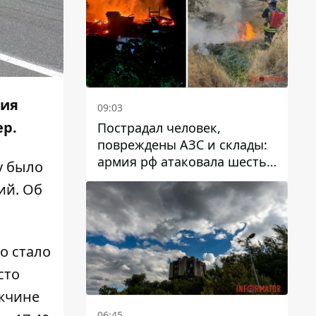
ния
09:03
ер.
Пострадал человек,
повреждены АЗС и склады:
армия рф атаковала шесть
у было
районов Днепропетровской
ий. Об
области
о стало
сто
жчине
06:45