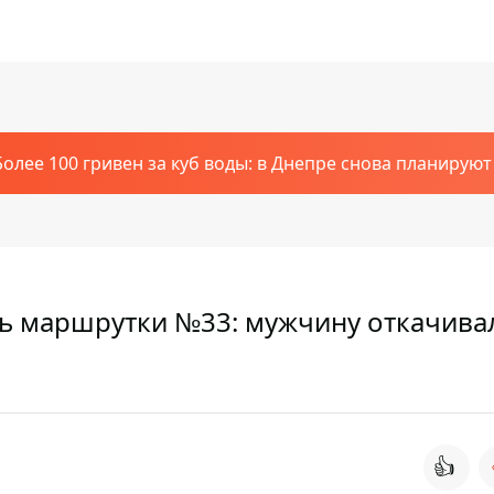
Более 100 гривен за куб воды: в Днепре снова планирую
ль маршрутки №33: мужчину откачива
👍