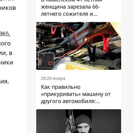
женщина зарезала 66-
ников
летнего сожителя и
пыталась обмануть
полицейских
365,
ного
и, в
тники
20:20 вчера
ия.
Как правильно
«прикуривать» машину от
другого автомобиля:
инструкция для водителей