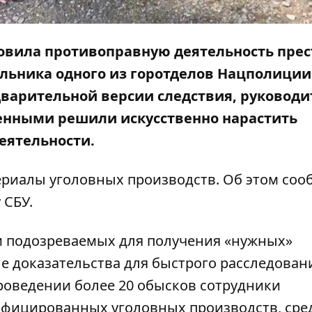
овила противоправную деятельность пре
льника одного из горотделов Нацполиции
дварительной версии следствия, руководи
енными решили искусственно нарастить
еятельности.
риалы уголовных производств. Об этом соо
 СБУ.
 подозреваемых для получения «нужных»
е доказательства для быстрого расследован
оведении более 20 обысков сотрудники
фицированных уголовных производств, сре