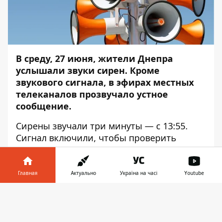
В среду, 27 июня, жители Днепра
услышали звуки сирен. Кроме
звукового сигнала, в эфирах местных
телеканалов прозвучало устное
сообщение.
Сирены звучали три минуты — с 13:55.
Сигнал включили, чтобы проверить
исправность системы оповещения
населения
.
Информатор
узнал причины
воя сирен и что значит сообщение
Главная
Актуально
Україна на часі
Youtube
тревоги.
Информатор в
Скачать
Сообщение, которое транслируется:
телефоне
👉