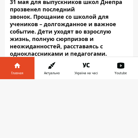
31 мая для выпускников школ Днепра
прозвенел последний
звонок
. Прощание со школой для
учеников – долгожданное и важное
событие. Дети уходят во взрослую
жизнь, полную сюрпризов и
неожиданностей, расставаясь с
одноклассниками и педагогами.
Этот особый долгожданный день навсегда
останется в памяти ребят. Современным
Главная
Актуально
Україна на часі
Youtube
выпускникам больше по душе
Информатор в
фотографироваться не для выпускных
Скачать
телефоне
👉
альбомов, а делать селфи с друзьями для
Instagram.
Информатор
подобрал для вас
самые красивые фотографии выпускников
Днепра.