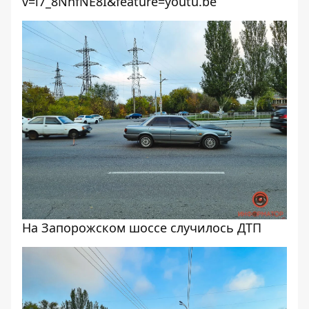
v=l7_8NnfNE8I&feature=youtu.be
На Запорожском шоссе случилось ДТП