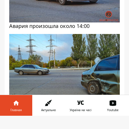
Авария произошла около 14:00
Главная
Актуально
Україна на часі
Youtube
На место ожидается приезд полиции
Информатор в
Скачать
телефоне
👉