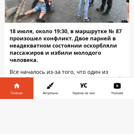
18 июля, около 19:30, в маршрутке № 87
произошел конфликт. Двое парней в
неадекватном состоянии оскорбляли
пассажиров и избили молодого
человека.
Все началось из-за того, что один из
парней отказался оплатить за проезд. Об
этом
Информатор
сообщает с места
события.
Главная
Актуально
Україна на часі
Youtube
На площади Героев Майдана в маршрутку
Информатор в
Скачать
№ 87 зашли молодые люди - двое парней
телефоне
👉
и одна девушка. По словам очевидцев, на
вид им всем было не больше 20 лет. "Один